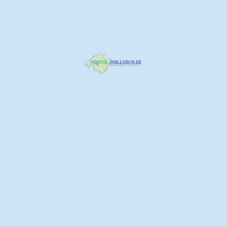
Valldemossa Ajuntamiento
+34971612002
Valldemossa Mallorca
http://valldemossa.es
Städte und Regionen
+1
CA`N COSTA Restaurant
Valldemossa
971 61 22 63
Carrretera Deià Km 2
http://www.cancostavalldemossa.com/
Restaurant
+1