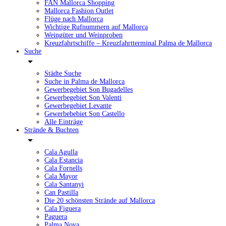
FAN Mallorca Shopping
Mallorca Fashion Outlet
Flüge nach Mallorca
Wichtige Rufnummern auf Mallorca
Weingüter und Weinproben
Kreuzfahrtschiffe – Kreuzfahrtterminal Palma de Mallorca
Suche
Städte Suche
Suche in Palma de Mallorca
Gewerbegebiet Son Bugadelles
Gewerbegebiet Son Valenti
Gewerbegebiet Levante
Gewerbebebiet Son Castello
Alle Einträge
Strände & Buchten
Cala Agulla
Cala Estancia
Cala Fornells
Cala Mayor
Cala Santanyi
Can Pastilla
Die 20 schönsten Strände auf Mallorca
Cala Figuera
Paguera
Palma Nova