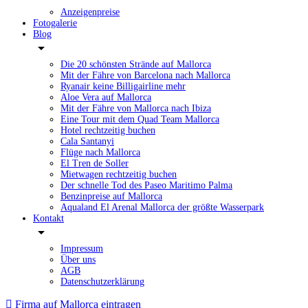
Anzeigenpreise
Fotogalerie
Blog
Die 20 schönsten Strände auf Mallorca
Mit der Fähre von Barcelona nach Mallorca
Ryanair keine Billigairline mehr
Aloe Vera auf Mallorca
Mit der Fähre von Mallorca nach Ibiza
Eine Tour mit dem Quad Team Mallorca
Hotel rechtzeitig buchen
Cala Santanyi
Flüge nach Mallorca
El Tren de Soller
Mietwagen rechtzeitig buchen
Der schnelle Tod des Paseo Maritimo Palma
Benzinpreise auf Mallorca
Aqualand El Arenal Mallorca der größte Wasserpark
Kontakt
Impressum
Über uns
AGB
Datenschutzerklärung
Firma auf Mallorca eintragen