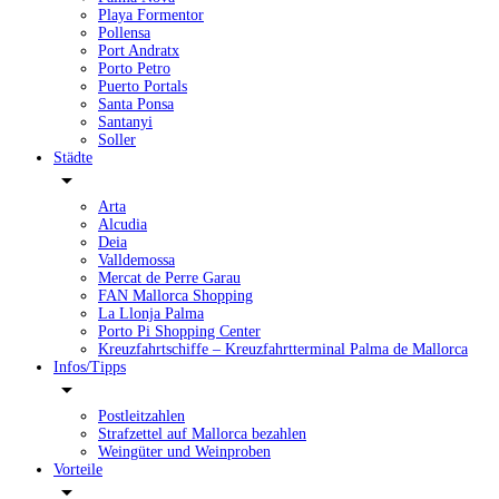
Playa Formentor
Pollensa
Port Andratx
Porto Petro
Puerto Portals
Santa Ponsa
Santanyi
Soller
Städte
Arta
Alcudia
Deia
Valldemossa
Mercat de Perre Garau
FAN Mallorca Shopping
La Llonja Palma
Porto Pi Shopping Center
Kreuzfahrtschiffe – Kreuzfahrtterminal Palma de Mallorca
Infos/Tipps
Postleitzahlen
Strafzettel auf Mallorca bezahlen
Weingüter und Weinproben
Vorteile