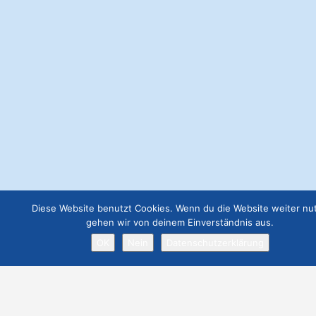
neueste Beiträge
Luxus Yacht KATARA im Hafen von Palma
Posted in
Hafen
Info
Palma
Tipps
Yacht
Fisch kaufen und zubereiten lassen in der Markthalle Santa
Catalina
Posted in
Ausflug
Einkaufen
Info
Palma
Tipps
Diese Website benutzt Cookies. Wenn du die Website weiter nut
Der schnelle Tod des Paseo Maritimo Palma
gehen wir von deinem Einverständnis aus.
Posted in
Ausflug
Info
Palma
Tipps
Tour
OK
Nein
Datenschutzerklärung
Webseite Premium