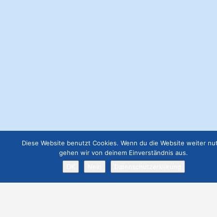
neueste Beiträge
Luxus Yacht KATARA im Hafen von Palma
Posted in
Hafen
Info
Palma
Tipps
Yacht
Fisch kaufen und zubereiten lassen in der Markthalle Santa
Catalina
Posted in
Ausflug
Einkaufen
Info
Palma
Tipps
Diese Website benutzt Cookies. Wenn du die Website weiter nut
Der schnelle Tod des Paseo Maritimo Palma
gehen wir von deinem Einverständnis aus.
Posted in
Ausflug
Info
Palma
Tipps
Tour
OK
Nein
Datenschutzerklärung
Webseite Premium