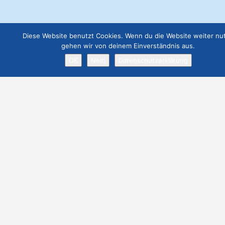
€
19.00
Webseite Premium ohne Werbung
Diese Website benutzt Cookies. Wenn du die Website weiter nut
gehen wir von deinem Einverständnis aus.
€
299.00
OK
Nein
Datenschutzerklärung