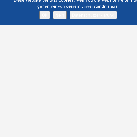
Diese Website benutzt Cookies. Wenn du die Website weiter nut
€
129.00
gehen wir von deinem Einverständnis aus.
OK
Nein
Datenschutzerklärung
Job Angebot
€
19.00
Webseite Premium ohne Werbung
€
299.00