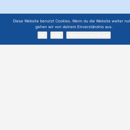
€
49.00
Webseite Business
€
129.00
Diese Website benutzt Cookies. Wenn du die Website weiter nut
Job Angebot
gehen wir von deinem Einverständnis aus.
€
19.00
OK
Nein
Datenschutzerklärung
Webseite Premium ohne Werbung
€
299.00