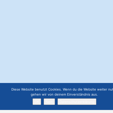
Webseite Premium
€
199.00
Anzeige 300x300
€
57.00
Webseite Basic
€
49.00
Webseite Business
€
129.00
Job Angebot
€
19.00
Webseite Premium ohne Werbung
€
299.00
Diese Website benutzt Cookies. Wenn du die Website weiter nut
gehen wir von deinem Einverständnis aus.
OK
Nein
Datenschutzerklärung