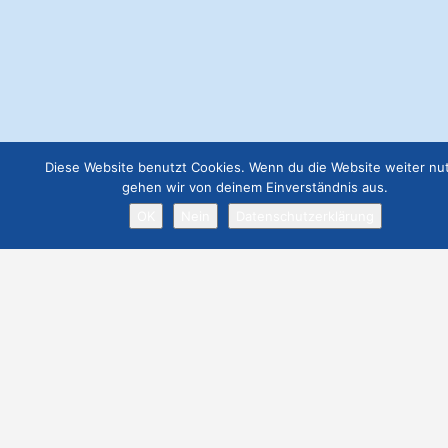
€
49.00
Webseite Business
€
129.00
Job Angebot
Diese Website benutzt Cookies. Wenn du die Website weiter nut
€
19.00
gehen wir von deinem Einverständnis aus.
OK
Nein
Datenschutzerklärung
Webseite Premium ohne Werbung
€
299.00