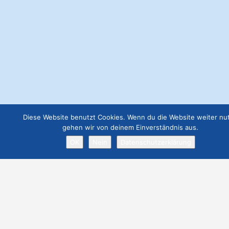
Diese Website benutzt Cookies. Wenn du die Website weiter nut
gehen wir von deinem Einverständnis aus.
OK
Nein
Datenschutzerklärung
Datenschutz
– /Webseite eintragen
/Event eintragen
/Vermietobjekt eintragen