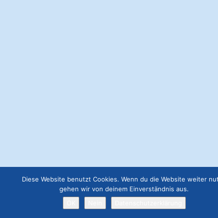
Webseite Premium
€
199.00
Anzeige 300x300
€
57.00
Webseite Basic
€
49.00
Webseite Business
€
129.00
Diese Website benutzt Cookies. Wenn du die Website weiter nut
Job Angebot
gehen wir von deinem Einverständnis aus.
€
19.00
OK
Nein
Datenschutzerklärung