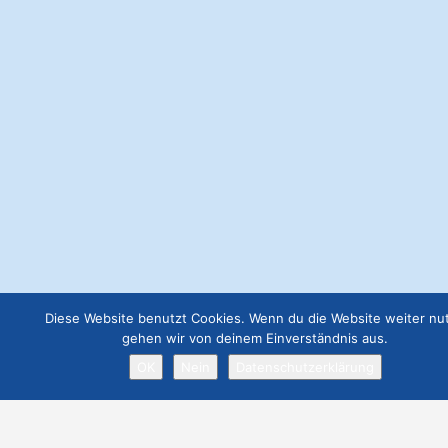
Anzeige 300x300
€
57.00
Webseite Basic
€
49.00
Webseite Business
€
129.00
Job Angebot
€
19.00
Diese Website benutzt Cookies. Wenn du die Website weiter nut
gehen wir von deinem Einverständnis aus.
Webseite Premium ohne Werbung
OK
Nein
Datenschutzerklärung
€
299.00