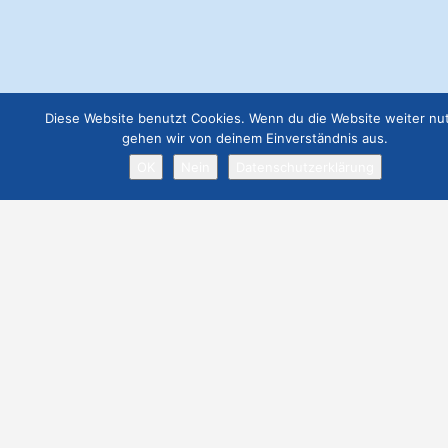
€
19.00
Webseite Premium ohne Werbung
€
299.00
Diese Website benutzt Cookies. Wenn du die Website weiter nut
gehen wir von deinem Einverständnis aus.
OK
Nein
Datenschutzerklärung