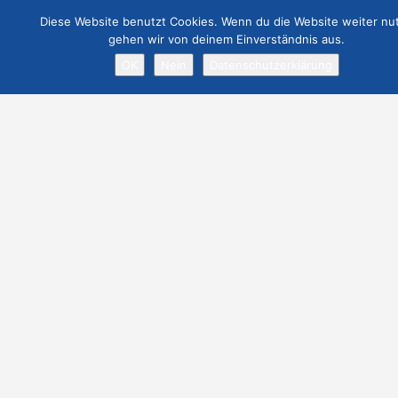
Diese Website benutzt Cookies. Wenn du die Website weiter nut
gehen wir von deinem Einverständnis aus.
OK
Nein
Datenschutzerklärung
Datenschutz
– /Webseite eintragen
/Event eintragen
/Vermietobjekt eintragen