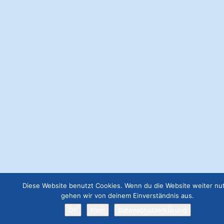
€
49.00
Webseite Business
€
129.00
Job Angebot
€
19.00
Webseite Premium ohne Werbung
€
299.00
Diese Website benutzt Cookies. Wenn du die Website weiter nut
gehen wir von deinem Einverständnis aus.
OK
Nein
Datenschutzerklärung