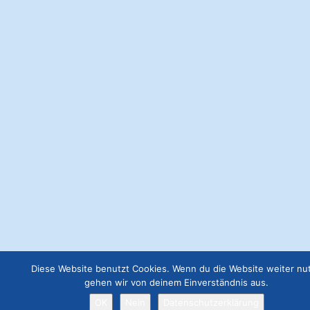
Der schnelle Tod des Paseo Maritimo Palma
Posted in
Ausflug
Info
Palma
Tipps
Tour
Webseite Premium
€
199.00
Anzeige 300x300
€
57.00
Webseite Basic
€
49.00
Webseite Business
Diese Website benutzt Cookies. Wenn du die Website weiter nut
€
129.00
gehen wir von deinem Einverständnis aus.
OK
Nein
Datenschutzerklärung