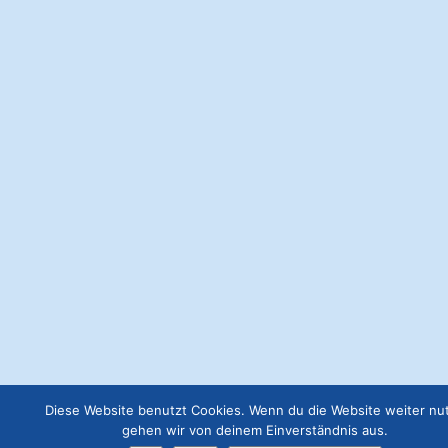
Webseite Premium
€
199.00
Anzeige 300x300
€
57.00
Webseite Basic
€
49.00
Webseite Business
€
129.00
Job Angebot
€
19.00
Diese Website benutzt Cookies. Wenn du die Website weiter nut
gehen wir von deinem Einverständnis aus.
Webseite Premium ohne Werbung