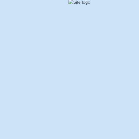
name
E-Mail
Deine Nachricht
Save my name, email, and website in this browser for the next time I
comment.
Rezension absenden