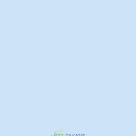
Direktkontakt
Ihr Name (erforderlich)
Ihre Email Adresse (erforderlic
Ihr Anliegen
Ihre Nachricht