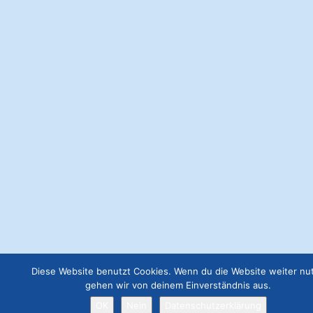
Webseite Premium
€
199.00
Anzeige 300x300
€
57.00
Webseite Basic
€
49.00
Webseite Business
€
129.00
Diese Website benutzt Cookies. Wenn du die Website weiter nut
Job Angebot
gehen wir von deinem Einverständnis aus.
€
19.00
OK
Nein
Datenschutzerklärung