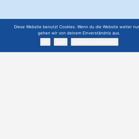
Job Angebot
€
19.00
Diese Website benutzt Cookies. Wenn du die Website weiter nut
Webseite Premium ohne Werbung
gehen wir von deinem Einverständnis aus.
€
299.00
OK
Nein
Datenschutzerklärung