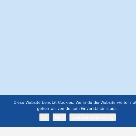
€
57.00
Webseite Basic
€
49.00
Webseite Business
€
129.00
Job Angebot
€
19.00
Webseite Premium ohne Werbung
Diese Website benutzt Cookies. Wenn du die Website weiter nut
€
299.00
gehen wir von deinem Einverständnis aus.
OK
Nein
Datenschutzerklärung