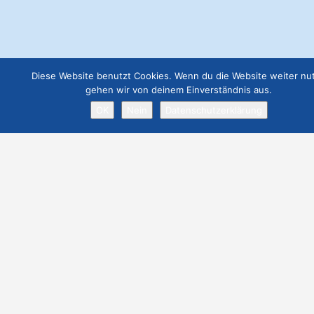
Diese Website benutzt Cookies. Wenn du die Website weiter nut
gehen wir von deinem Einverständnis aus.
OK
Nein
Datenschutzerklärung
Datenschutz
– /Webseite eintragen
/Event eintragen
/Vermietobjekt eintragen