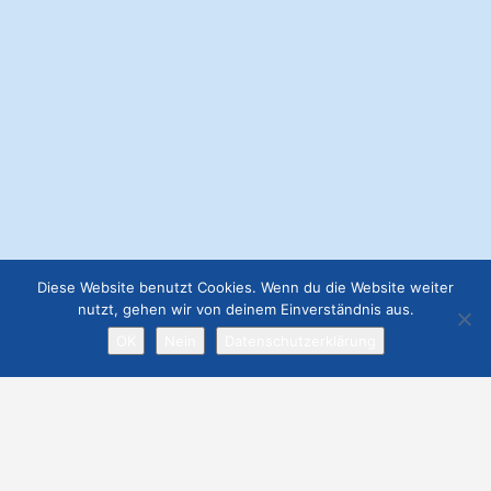
Malermeister Heinrich Schmid
+34 9 71 / 69 97 39
Calle Islas Baleares
https://www.heinrich-schmid.com
Handwerker
+1
Diese Website benutzt Cookies. Wenn du die Website weiter
nutzt, gehen wir von deinem Einverständnis aus.
OK
Nein
Datenschutzerklärung