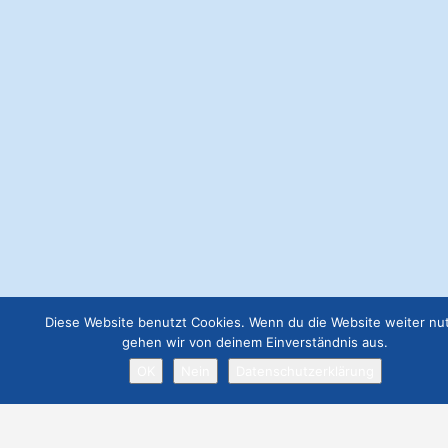
Webseite Premium
€
199.00
Anzeige 300x300
€
57.00
Webseite Basic
€
49.00
Webseite Business
€
129.00
Job Angebot
€
19.00
Diese Website benutzt Cookies. Wenn du die Website weiter nut
Webseite Premium ohne Werbung
gehen wir von deinem Einverständnis aus.
€
299.00
OK
Nein
Datenschutzerklärung