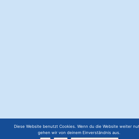
Webseite Premium
€
199.00
Anzeige 300x300
€
57.00
Webseite Basic
€
49.00
Webseite Business
€
129.00
Job Angebot
€
19.00
Diese Website benutzt Cookies. Wenn du die Website weiter nut
gehen wir von deinem Einverständnis aus.
Webseite Premium ohne Werbung