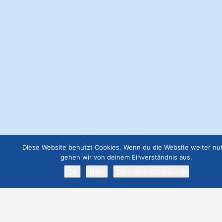
Webseite Basic
€
49.00
Webseite Business
€
129.00
Job Angebot
€
19.00
Webseite Premium ohne Werbung
€
299.00
Diese Website benutzt Cookies. Wenn du die Website weiter nut
gehen wir von deinem Einverständnis aus.
OK
Nein
Datenschutzerklärung