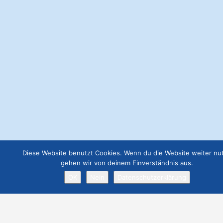
Webseite Basic
€
49.00
Webseite Business
€
129.00
Job Angebot
€
19.00
Webseite Premium ohne Werbung
Diese Website benutzt Cookies. Wenn du die Website weiter nut
gehen wir von deinem Einverständnis aus.
€
299.00
OK
Nein
Datenschutzerklärung