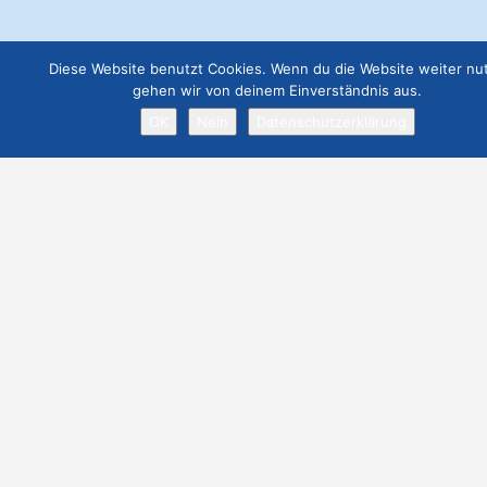
€
129.00
Job Angebot
Diese Website benutzt Cookies. Wenn du die Website weiter nut
gehen wir von deinem Einverständnis aus.
€
19.00
OK
Nein
Datenschutzerklärung
Webseite Premium ohne Werbung
€
299.00