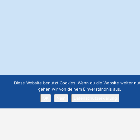
Webseite Basic
€
49.00
Webseite Business
€
129.00
Job Angebot
€
19.00
Webseite Premium ohne Werbung
Diese Website benutzt Cookies. Wenn du die Website weiter nut
€
299.00
gehen wir von deinem Einverständnis aus.
OK
Nein
Datenschutzerklärung