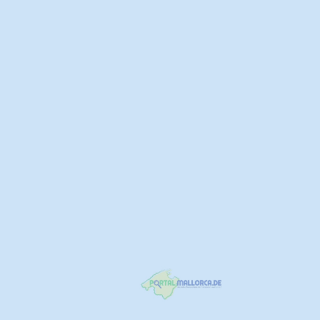
You May Also Be Interested In
The Laundry Room Reinigung
971 90 39 25 mobil 645 93 63 60
Placa Navegació 9 Santa Catalina 07013 Palma de Mallo
http://www.thelaundryroommallorca.com/
Dienstleistungen
+1
CLOSED